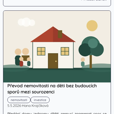
Převod nemovitosti na děti bez budoucích
sporů mezi sourozenci
nemovitosti
investice
5.5.2026
·
Hana Krajčíková
Předání domu jednomu dítěti nemusí znamenat spor se