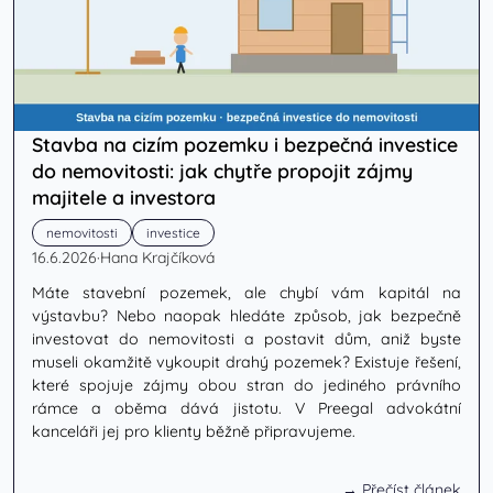
Stavba na cizím pozemku i bezpečná investice
do nemovitosti: jak chytře propojit zájmy
majitele a investora
nemovitosti
investice
16.6.2026
·
Hana Krajčíková
Máte stavební pozemek, ale chybí vám kapitál na
výstavbu? Nebo naopak hledáte způsob, jak bezpečně
investovat do nemovitosti a postavit dům, aniž byste
museli okamžitě vykoupit drahý pozemek? Existuje řešení,
které spojuje zájmy obou stran do jediného právního
rámce a oběma dává jistotu. V Preegal advokátní
kanceláři jej pro klienty běžně připravujeme.
→ Přečíst článek