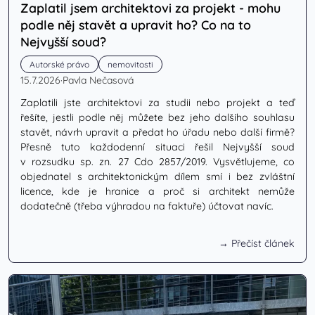
Zaplatil jsem architektovi za projekt - mohu
podle něj stavět a upravit ho? Co na to
Nejvyšší soud?
Autorské právo
nemovitosti
15.7.2026
·
Pavla Nečasová
Zaplatili jste architektovi za studii nebo projekt a teď
řešíte, jestli podle něj můžete bez jeho dalšího souhlasu
stavět, návrh upravit a předat ho úřadu nebo další firmě?
Přesně tuto každodenní situaci řešil Nejvyšší soud
v rozsudku sp. zn. 27 Cdo 2857/2019. Vysvětlujeme, co
objednatel s architektonickým dílem smí i bez zvláštní
licence, kde je hranice a proč si architekt nemůže
dodatečně (třeba výhradou na faktuře) účtovat navíc.
→ Přečíst článek