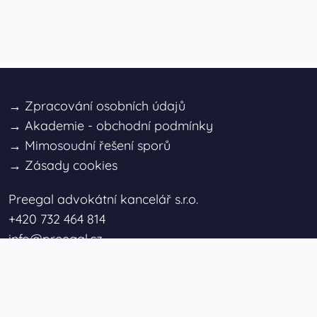
→
Zpracování osobních údajů
→
Akademie - obchodní podmínky
→
Mimosoudní řešení sporů
→
Zásady cookies
Preegal advokátní kancelář s.r.o.
+420 732 464 814
info@preegal.cz
Sídlo Brno:
Bohunická 133/50, 619 00 Brno
Pobočka Praha:
Uruguayská 11, 120 00 Praha 2 –
Vinohrady