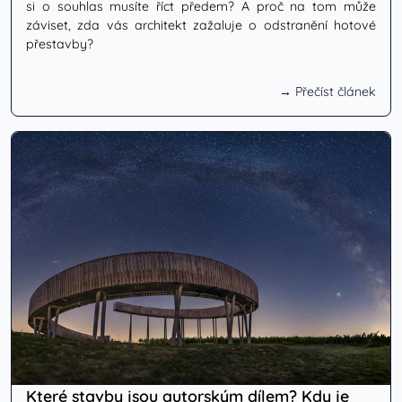
si o souhlas musíte říct předem? A proč na tom může
záviset, zda vás architekt zažaluje o odstranění hotové
přestavby?
→ Přečíst článek
Které stavby jsou autorským dílem? Kdy je