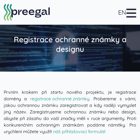
EN
Registrace ochranné známky a
designu
Prvním krokem při startu nového projektu, je registrace
domény a
registrace ochranné známky
. Probereme s vámi,
jakou ochrannou známku zaregistrovat a kdy raději vymyslet
jiný název. Zaregistrujeme ochrannou známku nebo design,
abyste při zásahu do vaší značky měli v ruce argumenty. Proti
konkurenčním ochranným známkám podáme námitky. Pro
urychlení můžete využít
náš přihlašovací formulář.