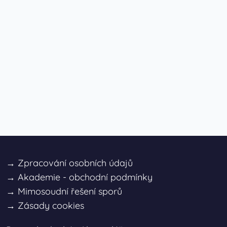
→
Zpracování osobních údajů
→
Akademie - obchodní podmínky
→
Mimosoudní řešení sporů
→
Zásady cookies