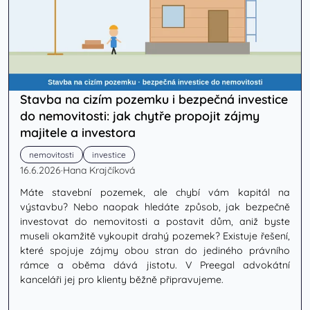
Stavba na cizím pozemku i bezpečná investice
do nemovitosti: jak chytře propojit zájmy
majitele a investora
nemovitosti
investice
16.6.2026
·
Hana Krajčíková
Máte stavební pozemek, ale chybí vám kapitál na
výstavbu? Nebo naopak hledáte způsob, jak bezpečně
investovat do nemovitosti a postavit dům, aniž byste
museli okamžitě vykoupit drahý pozemek? Existuje řešení,
které spojuje zájmy obou stran do jediného právního
rámce a oběma dává jistotu. V Preegal advokátní
kanceláři jej pro klienty běžně připravujeme.