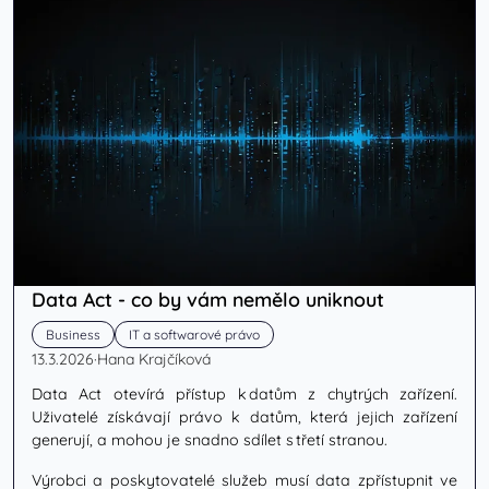
Data Act - co by vám nemělo uniknout
Business
IT a softwarové právo
13.3.2026
·
Hana Krajčíková
Data Act otevírá přístup k datům z chytrých zařízení.
Uživatelé získávají právo k datům, která jejich zařízení
generují, a mohou je snadno sdílet s třetí stranou.
Výrobci a poskytovatelé služeb musí data zpřístupnit ve