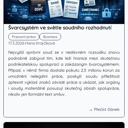
Švarcsystém ve světle soudního rozhodnutí
Pracovní právo
Business
17.3.2026
·
Hana Krajčíková
Nejvyšší správní soud se v nedávném rozsudku znovu
podrobně zabýval tím, kde leží hranice mezi skutečnou
podnikatelskou spoluprací a zakázaným švarcsystémem.
Případ, v němž firma dostala pokutu 2,5 milionu korun za
umožnění nelegální práce, poskytl soudu příležitost
zpřesnit výklad znaků závislé práce a ukázat, jak orgány
i soudy materiálně posuzují skutečný obsah spolupráce,
nikoliv jen formální text smluv.
→ Přečíst článek