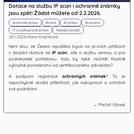
Dotace na službu IP scan i ochranné známky
jsou zpět! Žádat můžete od 2.2.2026.
Autorské právo
Brand
AI právo
Business
IT a softwarové právo
Nekalá soutěž
28.1.2026
·
Hana Krajčíková
Není divu, že Česká republika bývá na prvních příčkách
v čerpání dotace na
IP scan
. Jde o službu cennou a pro
podnikatele potřebnou. Kdo by také nechtěl finačně
výhodné poradenství od certifikovaného advokáta?
A podpora registrace
ochranných známek
? To je
nepochybně skvělá příležitost, jak nakopnout a ochránit
své podnikání.
→ Přečíst článek