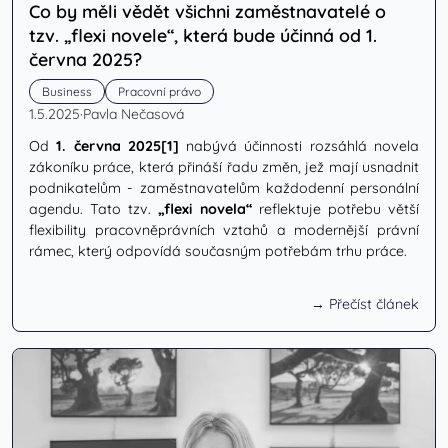
Co by měli vědět všichni zaměstnavatelé o
tzv. „flexi novele“, která bude účinná od 1.
června 2025?
Business
Pracovní právo
1.5.2025
·
Pavla Nečasová
Od
1. června 2025
[1]
nabývá účinnosti rozsáhlá novela
zákoníku práce, která přináší řadu změn, jež mají usnadnit
podnikatelům - zaměstnavatelům každodenní personální
agendu. Tato tzv.
„flexi novela“
reflektuje potřebu větší
flexibility pracovněprávních vztahů a modernější právní
rámec, který odpovídá současným potřebám trhu práce.
→ Přečíst článek