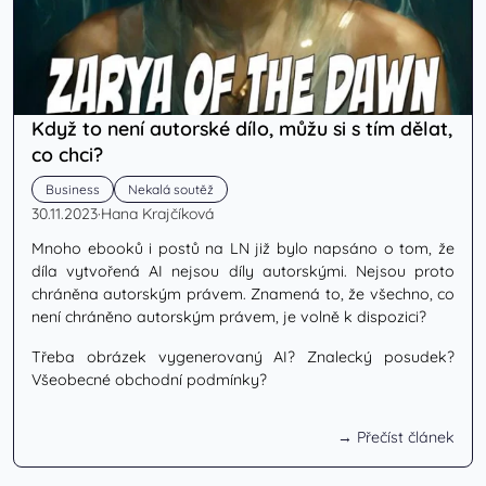
Když to není autorské dílo, můžu si s tím dělat,
co chci?
Business
Nekalá soutěž
30.11.2023
·
Hana Krajčíková
Mnoho ebooků i postů na LN již bylo napsáno o tom, že
díla vytvořená AI nejsou díly autorskými. Nejsou proto
chráněna autorským právem. Znamená to, že všechno, co
není chráněno autorským právem, je volně k dispozici?
Třeba obrázek vygenerovaný AI? Znalecký posudek?
Všeobecné obchodní podmínky?
→ Přečíst článek