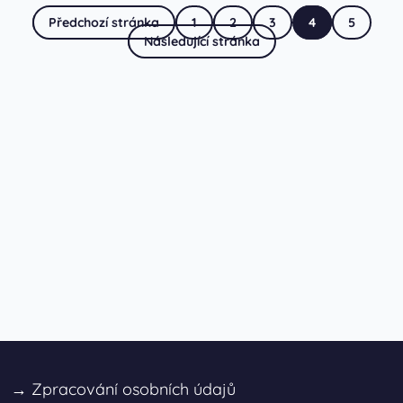
Předchozí stránka
1
2
3
4
5
Následující stránka
→
Zpracování osobních údajů