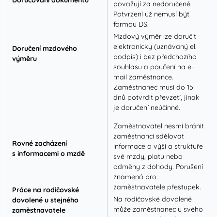
Doručování dokumentů
považují za nedoručené.
Potvrzení už nemusí být
formou DS.
Mzdový výměr lze doručit
elektronicky (uznávaný el.
Doručení mzdového
podpis) i bez předchozího
výměru
souhlasu a poučení na e-
mail zaměstnance.
Zaměstnanec musí do 15
dnů potvrdit převzetí, jinak
je doručení neúčinné.
Zaměstnavatel nesmí bránit
zaměstnanci sdělovat
Rovné zacházení
informace o výši a struktuře
s informacemi o mzdě
své mzdy, platu nebo
odměny z dohody. Porušení
znamená pro
zaměstnavatele přestupek.
Práce na rodičovské
Na rodičovské dovolené
dovolené u stejného
může zaměstnanec u svého
zaměstnavatele