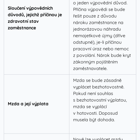
o jeden výpovědní důvod.
Sloučení výpovědních
Příčina výpovědi se bude
důvodů, jejichž příčinou je
řešit pouze z důvodu
zdravotní stav
nároku zaměstnance na
zaměstnance
jednorázovou náhradu
nemajetkové újmy (dříve
odstupné), je-li příčinou
pracovní úraz nebo nemoc
z povolání. Nárok bude kryt
zákonným pojištěním
zaměstnavatele.
Mzda se bude zásadně
vyplácet bezhotovostně.
Pokud není souhlas
s bezhotovostní výplatou,
Mzda a její výplata
mzda se vyplácí
v hotovosti. Doposud
musela být dohoda.
Nově lze vyplácet mzdu