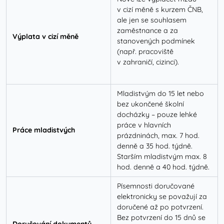
v cizí měně s kurzem ČNB,
ale jen se souhlasem
zaměstnance a za
Výplata v cizí měně
stanovených podmínek
(např. pracoviště
v zahraničí, cizinci).
Mladistvým do 15 let nebo
bez ukončené školní
docházky – pouze lehké
práce v hlavních
Práce mladistvých
prázdninách, max. 7 hod.
denně a 35 hod. týdně.
Starším mladistvým max. 8
hod. denně a 40 hod. týdně.
Písemnosti doručované
elektronicky se považují za
doručené až po potvrzení.
Bez potvrzení do 15 dnů se