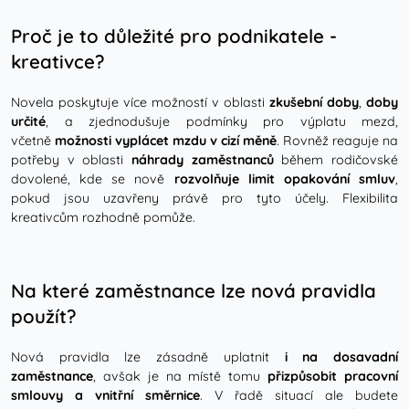
Proč je to důležité pro podnikatele -
kreativce?
Novela poskytuje více možností v oblasti
zkušební doby
,
doby
určité
, a zjednodušuje podmínky pro výplatu mezd,
včetně
možnosti vyplácet mzdu v cizí měně
. Rovněž reaguje na
potřeby v oblasti
náhrady zaměstnanců
během rodičovské
dovolené, kde se nově
rozvolňuje limit opakování smluv
,
pokud jsou uzavřeny právě pro tyto účely. Flexibilita
kreativcům rozhodně pomůže.
Na které zaměstnance lze nová pravidla
použít?
Nová pravidla lze zásadně uplatnit
i na dosavadní
zaměstnance
, avšak je na místě tomu
přizpůsobit pracovní
smlouvy a vnitřní směrnice
. V řadě situací ale budete