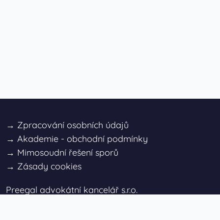
→
Zpracování osobních údajů
→
Akademie - obchodní podmínky
→
Mimosoudní řešení sporů
→
Zásady cookies
Preegal advokátní kancelář s.r.o.
+420 732 464 814
info@preegal.cz