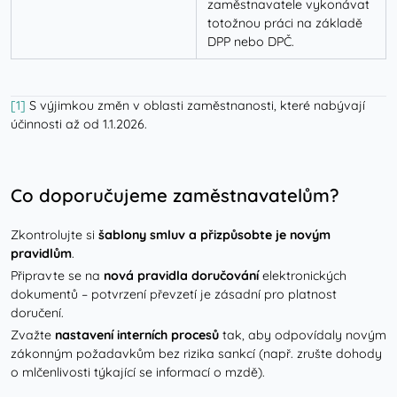
zaměstnavatele vykonávat
totožnou práci na základě
DPP nebo DPČ.
[1]
S výjimkou změn v oblasti zaměstnanosti, které nabývají
účinnosti až od 1.1.2026.
Co doporučujeme zaměstnavatelům?
Zkontrolujte si
šablony smluv a přizpůsobte je novým
pravidlům
.
Připravte se na
nová pravidla doručování
elektronických
dokumentů – potvrzení převzetí je zásadní pro platnost
doručení.
Zvažte
nastavení interních procesů
tak, aby odpovídaly novým
zákonným požadavkům bez rizika sankcí (např. zrušte dohody
o mlčenlivosti týkající se informací o mzdě).