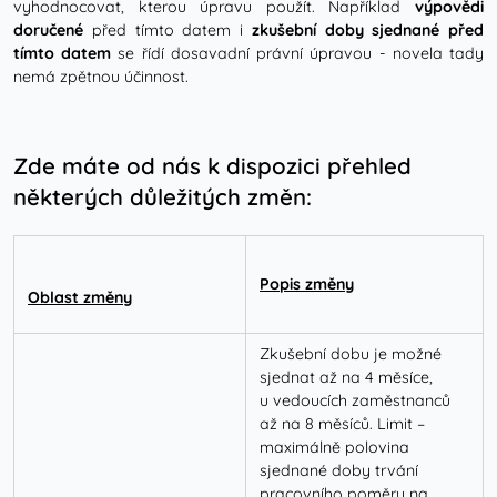
vyhodnocovat, kterou úpravu použít. Například
výpovědi
doručené
před tímto datem i
zkušební doby
sjednané před
tímto datem
se řídí dosavadní právní úpravou - novela tady
nemá zpětnou účinnost.
Zde máte od nás k dispozici přehled
některých důležitých změn:
Popis změny
Oblast změny
Zkušební dobu je možné
sjednat až na 4 měsíce,
u vedoucích zaměstnanců
až na 8 měsíců. Limit –
maximálně polovina
sjednané doby trvání
pracovního poměru na