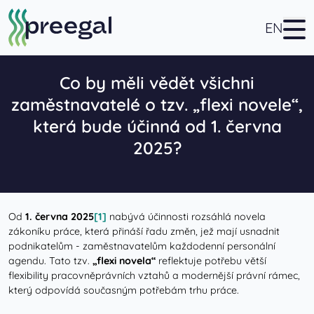
EN
Co by měli vědět všichni
zaměstnavatelé o tzv. „flexi novele“,
která bude účinná od 1. června
2025?
Od
1. června 2025
[1]
nabývá účinnosti rozsáhlá novela
zákoníku práce, která přináší řadu změn, jež mají usnadnit
podnikatelům - zaměstnavatelům každodenní personální
agendu. Tato tzv.
„flexi novela“
reflektuje potřebu větší
flexibility pracovněprávních vztahů a modernější právní rámec,
který odpovídá současným potřebám trhu práce.